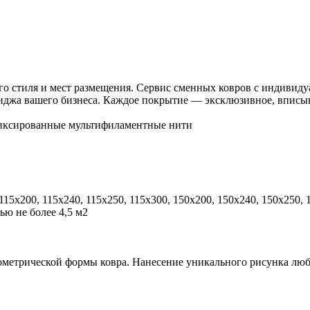
го стиля и мест размещения. Сервис сменных ковров с индиви
джа вашего бизнеса. Каждое покрытие — эксклюзивное, вписыва
иксированные мультифиламентные нити
 115x200, 115x240, 115x250, 115x300, 150x200, 150x240, 150x250,
ю не более 4,5 м2
ометрической формы ковра. Нанесение уникального рисунка лю